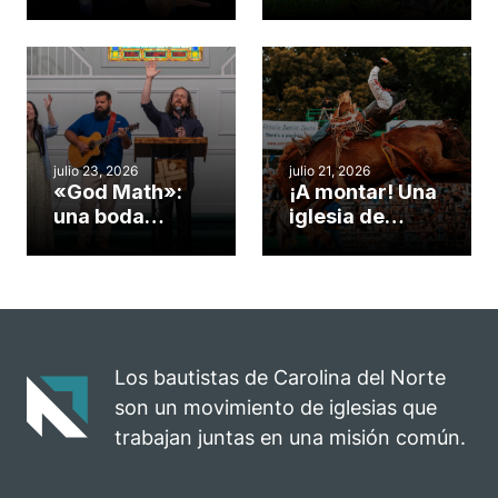
gimnasio de
formas de
una iglesia de
potenciar la
Cary se
obra de Dios
convirtió en un
durante la
insólito campo
Semana
misionero te
ServeNC
cuento
julio 23, 2026
julio 21, 2026
«God Math»:
¡A montar! Una
una boda
iglesia de
celebrada en la
Carolina del
iglesia de
Norte
Hillsborough
convierte su
celebra el
rodeo anual en
impacto del
una
evangelio
oportunidad
Los bautistas de Carolina del Norte
para el
son un movimiento de iglesias que
ministerio
trabajan juntas en una misión común.