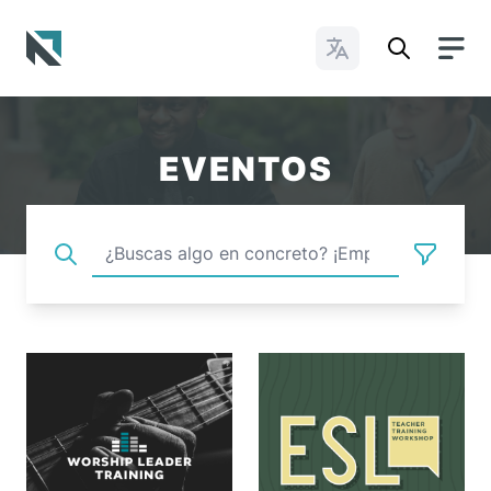
Cambiar idioma
Baptist State Convention of North Carolina
EVENTOS