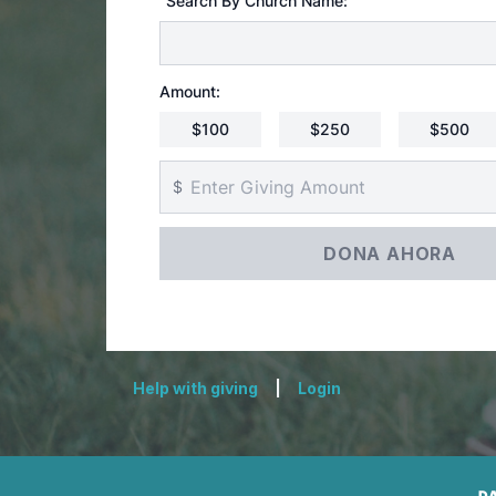
Search By Church Name:
Amount:
$100
$250
$500
$
Help with giving
|
Login
D