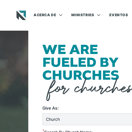
ACERCA DE
MINISTRIES
EVENTOS
Baptist State Convention of North Carolina
Give As:
*