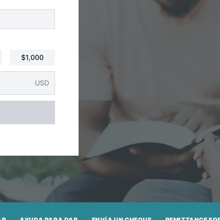
$1,000
USD
AR
AYUDA PARA DAR
ENVÍA UN CHEQUE
REMITTANCE FO