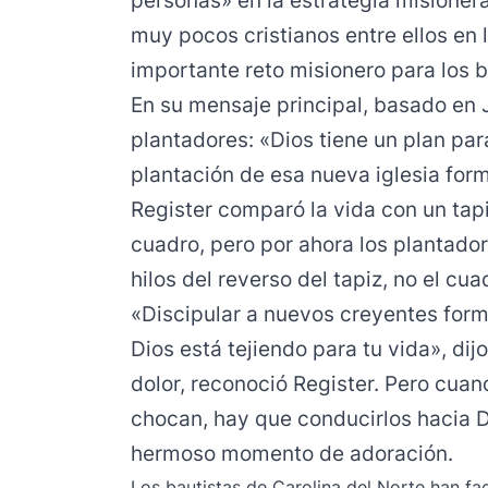
personas» en la estrategia misioner
muy pocos cristianos entre ellos en 
importante reto misionero para los b
En su mensaje principal, basado en J
plantadores: «Dios tiene un plan par
plantación de esa nueva iglesia form
Register comparó la vida con un tapi
cuadro, pero por ahora los plantador
hilos del reverso del tapiz, no el cua
«Discipular a nuevos creyentes for
Dios está tejiendo para tu vida», dij
dolor, reconoció Register. Pero cuan
chocan, hay que conducirlos hacia 
hermoso momento de adoración.
Los bautistas de Carolina del Norte han fa