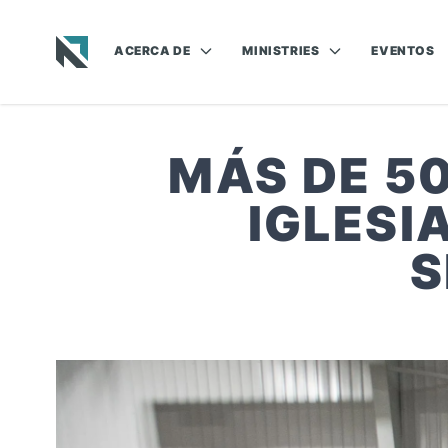
ACERCA DE
MINISTRIES
EVENTOS
Baptist State Convention of North Carolina
MÁS DE 5
IGLESI
S