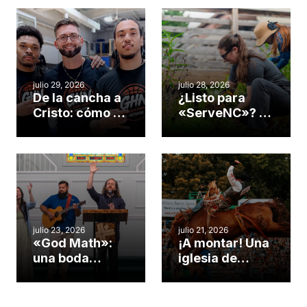
julio 29, 2026
julio 28, 2026
De la cancha a
¿Listo para
Cristo: cómo el
«ServeNC»? 4
gimnasio de
formas de
una iglesia de
potenciar la
Cary se
obra de Dios
convirtió en un
durante la
insólito campo
Semana
misionero te
ServeNC
cuento
julio 23, 2026
julio 21, 2026
«God Math»:
¡A montar! Una
una boda
iglesia de
celebrada en la
Carolina del
iglesia de
Norte
Hillsborough
convierte su