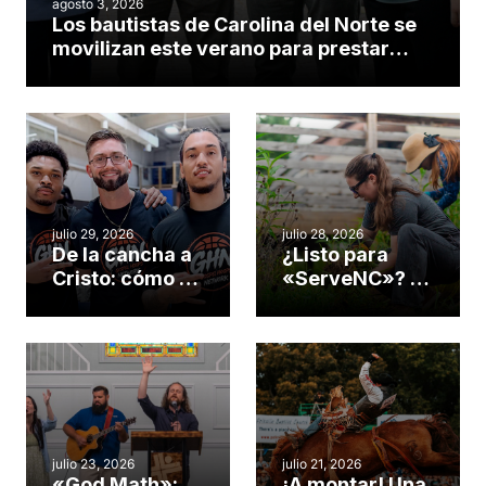
agosto 3, 2026
Los bautistas de Carolina del Norte se
movilizan este verano para prestar
servicio en todo el continente
americano
julio 29, 2026
julio 28, 2026
De la cancha a
¿Listo para
Cristo: cómo el
«ServeNC»? 4
gimnasio de
formas de
una iglesia de
potenciar la
Cary se
obra de Dios
convirtió en un
durante la
insólito campo
Semana
misionero te
ServeNC
cuento
julio 23, 2026
julio 21, 2026
«God Math»:
¡A montar! Una