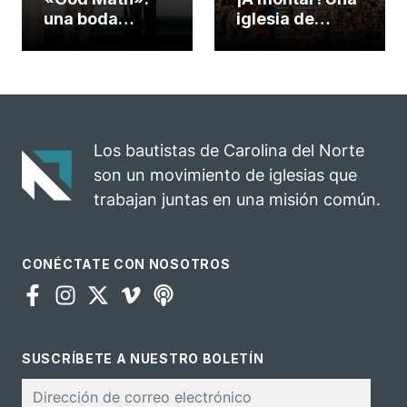
una boda
iglesia de
celebrada en la
Carolina del
iglesia de
Norte
Hillsborough
convierte su
celebra el
rodeo anual en
impacto del
una
evangelio
oportunidad
Los bautistas de Carolina del Norte
para el
son un movimiento de iglesias que
ministerio
trabajan juntas en una misión común.
CONÉCTATE CON NOSOTROS
SUSCRÍBETE A NUESTRO BOLETÍN
Correo
electrónico