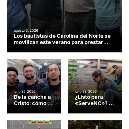
agosto 3, 2026
Los bautistas de Carolina del Norte se
movilizan este verano para prestar
servicio en todo el continente
americano
julio 29, 2026
julio 28, 2026
De la cancha a
¿Listo para
Cristo: cómo el
«ServeNC»? 4
gimnasio de
formas de
una iglesia de
potenciar la
Cary se
obra de Dios
convirtió en un
durante la