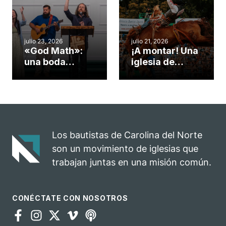
insólito campo
Semana
misionero te
ServeNC
cuento
julio 23, 2026
julio 21, 2026
«God Math»:
¡A montar! Una
una boda
iglesia de
celebrada en la
Carolina del
iglesia de
Norte
Hillsborough
convierte su
celebra el
rodeo anual en
impacto del
una
evangelio
oportunidad
Los bautistas de Carolina del Norte
para el
son un movimiento de iglesias que
ministerio
trabajan juntas en una misión común.
CONÉCTATE CON NOSOTROS