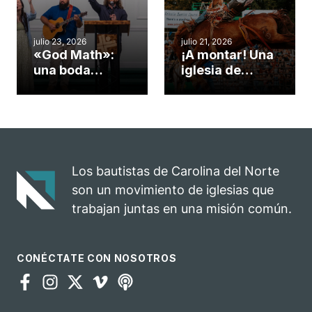
misionero te
ServeNC
cuento
julio 23, 2026
julio 21, 2026
«God Math»:
¡A montar! Una
una boda
iglesia de
celebrada en la
Carolina del
iglesia de
Norte
Hillsborough
convierte su
celebra el
rodeo anual en
impacto del
una
evangelio
oportunidad
Los bautistas de Carolina del Norte
para el
son un movimiento de iglesias que
ministerio
trabajan juntas en una misión común.
CONÉCTATE CON NOSOTROS