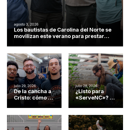
agosto 3, 2026
Los bautistas de Carolina del Norte se
movilizan este verano para prestar
servicio en todo el continente
americano
julio 29, 2026
julio 28, 2026
De la cancha a
¿Listo para
Cristo: cómo el
«ServeNC»? 4
gimnasio de
formas de
una iglesia de
potenciar la
Cary se
obra de Dios
convirtió en un
durante la
insólito campo
Semana