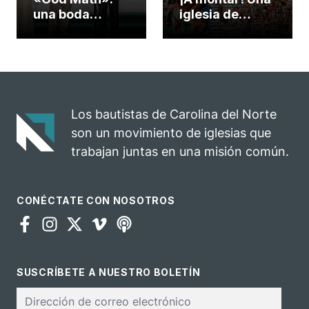
una boda
iglesia de
celebrada en la
Carolina del
iglesia de
Norte
Hillsborough
convierte su
celebra el
rodeo anual en
impacto del
una
evangelio
oportunidad
Los bautistas de Carolina del Norte
para el
son un movimiento de iglesias que
ministerio
trabajan juntas en una misión común.
CONÉCTATE CON NOSOTROS
SUSCRÍBETE A NUESTRO BOLETÍN
Correo
electrónico