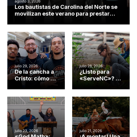
agosto 3, 2026
Los bautistas de Carolina del Norte se
movilizan este verano para prestar
servicio en todo el continente
americano
julio 29, 2026
julio 28, 2026
De la cancha a
¿Listo para
Cristo: cómo el
«ServeNC»? 4
gimnasio de
formas de
una iglesia de
potenciar la
Cary se
obra de Dios
convirtió en un
durante la
insólito campo
Semana
misionero te
ServeNC
cuento
julio 23, 2026
julio 21, 2026
«God Math»:
¡A montar! Una