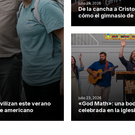
julio 29, 2026
De la cancha a Cristo
cómo el gimnasio de
iglesia de Cary se co
en un insólito campo
misionero te cuento
julio 23, 2026
vilizan este verano
«God Math»: una bo
nte americano
celebrada en la igles
Hillsborough celebra 
impacto del evangeli