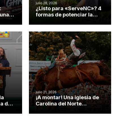
julio 28, 2026
:
¿Listo para «ServeNC»? 4
 una
formas de potenciar la
nvirtió
obra de Dios durante la
Semana ServeNC
julio 21, 2026
da
¡A montar! Una iglesia de
ia de
Carolina del Norte
el
convierte su rodeo anual
o
en una oportunidad para el
ministerio