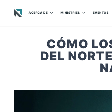
ACERCA DE
MINISTRIES
EVENTOS
Baptist State Convention of North Carolina
CÓMO LOS
DEL NORT
N