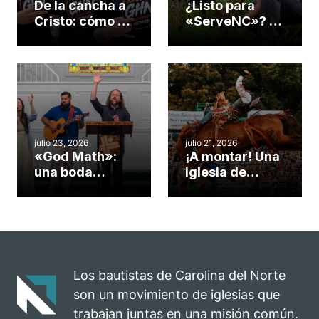
De la cancha a
¿Listo para
Cristo: cómo el
«ServeNC»? 4
gimnasio de
formas de
una iglesia de
potenciar la
Cary se
obra de Dios
convirtió en un
durante la
insólito campo
Semana
misionero te
ServeNC
cuento
julio 23, 2026
julio 21, 2026
«God Math»:
¡A montar! Una
una boda
iglesia de
celebrada en la
Carolina del
iglesia de
Norte
Hillsborough
convierte su
celebra el
rodeo anual en
impacto del
una
evangelio
oportunidad
Los bautistas de Carolina del Norte
para el
son un movimiento de iglesias que
ministerio
trabajan juntas en una misión común.