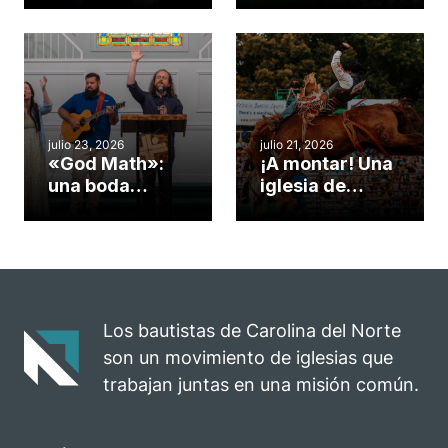
una iglesia de
potenciar la
Cary se
obra de Dios
convirtió en un
durante la
insólito campo
Semana
misionero te
ServeNC
cuento
julio 23, 2026
julio 21, 2026
«God Math»:
¡A montar! Una
una boda
iglesia de
celebrada en la
Carolina del
iglesia de
Norte
Hillsborough
convierte su
celebra el
rodeo anual en
impacto del
una
evangelio
oportunidad
Los bautistas de Carolina del Norte
para el
son un movimiento de iglesias que
ministerio
trabajan juntas en una misión común.