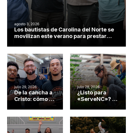
agosto 3, 2026
Los bautistas de Carolina del Norte se
movilizan este verano para prestar
servicio en todo el continente
americano
julio 29, 2026
julio 28, 2026
De la cancha a
¿Listo para
Cristo: cómo el
«ServeNC»? 4
gimnasio de
formas de
una iglesia de
potenciar la
Cary se
obra de Dios
convirtió en un
durante la
insólito campo
Semana