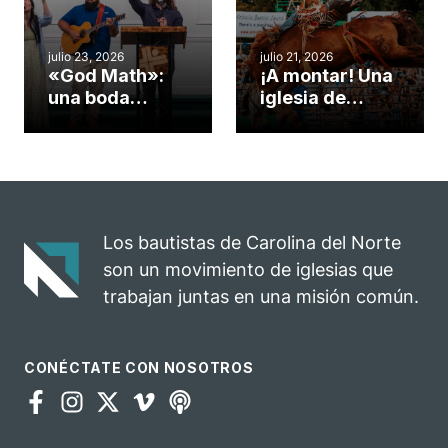
misionero te
ServeNC
cuento
julio 23, 2026
julio 21, 2026
«God Math»:
¡A montar! Una
una boda
iglesia de
celebrada en la
Carolina del
iglesia de
Norte
Hillsborough
convierte su
celebra el
rodeo anual en
impacto del
una
evangelio
oportunidad
Los bautistas de Carolina del Norte
para el
son un movimiento de iglesias que
ministerio
trabajan juntas en una misión común.
CONÉCTATE CON NOSOTROS