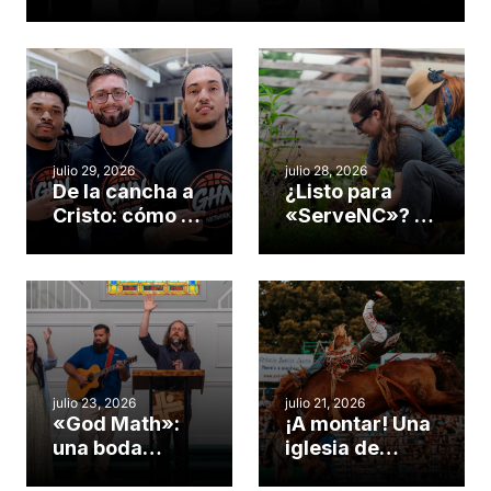
servicio en todo el continente
americano
julio 29, 2026
julio 28, 2026
De la cancha a
¿Listo para
Cristo: cómo el
«ServeNC»? 4
gimnasio de
formas de
una iglesia de
potenciar la
Cary se
obra de Dios
convirtió en un
durante la
insólito campo
Semana
misionero te
ServeNC
cuento
julio 23, 2026
julio 21, 2026
«God Math»:
¡A montar! Una
una boda
iglesia de
celebrada en la
Carolina del