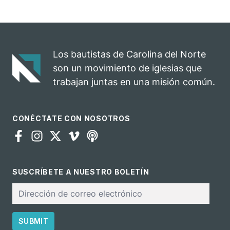
iglesia de
Norte
Hillsborough
convierte su
celebra el
rodeo anual en
impacto del
una
evangelio
oportunidad
Los bautistas de Carolina del Norte
para el
son un movimiento de iglesias que
ministerio
trabajan juntas en una misión común.
CONÉCTATE CON NOSOTROS
SUSCRÍBETE A NUESTRO BOLETÍN
Correo
electrónico
SUBMIT