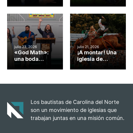
gimnasio de
formas de
una iglesia de
potenciar la
Cary se
obra de Dios
convirtió en un
durante la
insólito campo
Semana
misionero te
ServeNC
cuento
julio 23, 2026
julio 21, 2026
«God Math»:
¡A montar! Una
una boda
iglesia de
celebrada en la
Carolina del
iglesia de
Norte
Hillsborough
convierte su
celebra el
rodeo anual en
impacto del
una
evangelio
oportunidad
Los bautistas de Carolina del Norte
para el
son un movimiento de iglesias que
ministerio
trabajan juntas en una misión común.