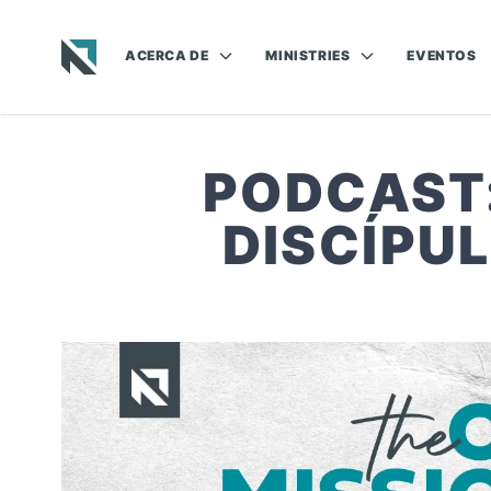
ACERCA DE
MINISTRIES
EVENTOS
Baptist State Convention of North Carolina
PODCAST:
DISCÍPUL