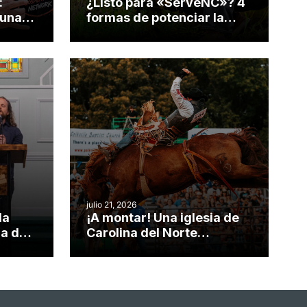
:
¿Listo para «ServeNC»? 4
 una
formas de potenciar la
nvirtió
obra de Dios durante la
Semana ServeNC
julio 21, 2026
da
¡A montar! Una iglesia de
ia de
Carolina del Norte
el
convierte su rodeo anual
o
en una oportunidad para el
ministerio