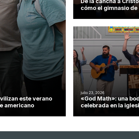
De la cancha a Cristo
cómo el gimnasio de
iglesia de Cary se co
en un insólito campo
misionero te cuento
julio 23, 2026
vilizan este verano
«God Math»: una bo
nte americano
celebrada en la igles
Hillsborough celebra 
impacto del evangeli