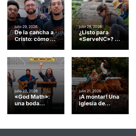
julio 29, 2026
julio 28, 2026
De la cancha a
¿Listo para
Cristo: cómo el
«ServeNC»? 4
gimnasio de
formas de
una iglesia de
potenciar la
Cary se
obra de Dios
convirtió en un
durante la
insólito campo
Semana
misionero te
ServeNC
cuento
julio 23, 2026
julio 21, 2026
«God Math»:
¡A montar! Una
una boda
iglesia de
celebrada en la
Carolina del
iglesia de
Norte
Hillsborough
convierte su
celebra el
rodeo anual en