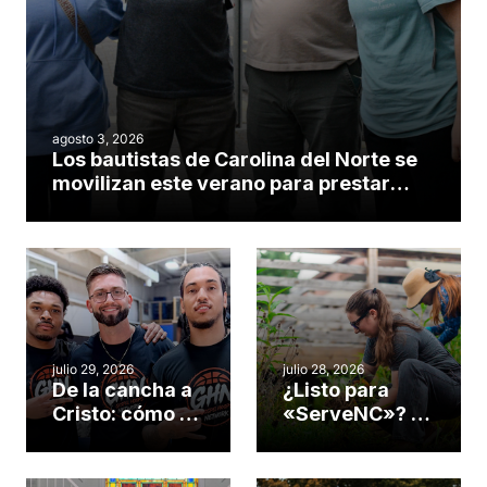
agosto 3, 2026
Los bautistas de Carolina del Norte se
movilizan este verano para prestar
servicio en todo el continente
americano
julio 29, 2026
julio 28, 2026
De la cancha a
¿Listo para
Cristo: cómo el
«ServeNC»? 4
gimnasio de
formas de
una iglesia de
potenciar la
Cary se
obra de Dios