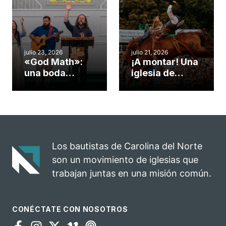
convirtió en un
durante la
insólito campo
Semana
misionero te
ServeNC
cuento
julio 23, 2026
julio 21, 2026
«God Math»:
¡A montar! Una
una boda
iglesia de
celebrada en la
Carolina del
iglesia de
Norte
Hillsborough
convierte su
celebra el
rodeo anual en
impacto del
una
evangelio
oportunidad
Los bautistas de Carolina del Norte
para el
son un movimiento de iglesias que
ministerio
trabajan juntas en una misión común.
CONÉCTATE CON NOSOTROS