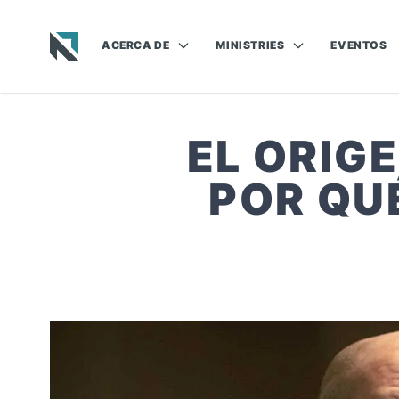
ACERCA DE
MINISTRIES
EVENTOS
Baptist State Convention of North Carolina
EL ORIG
POR QU