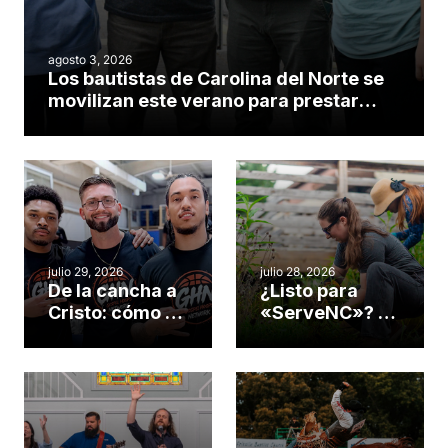
agosto 3, 2026
Los bautistas de Carolina del Norte se
movilizan este verano para prestar
servicio en todo el continente
americano
julio 29, 2026
julio 28, 2026
De la cancha a
¿Listo para
Cristo: cómo el
«ServeNC»? 4
gimnasio de
formas de
una iglesia de
potenciar la
Cary se
obra de Dios
convirtió en un
durante la
insólito campo
Semana
misionero te
ServeNC