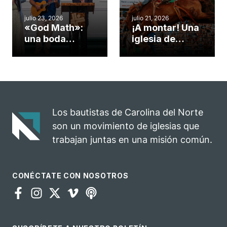
cuento
julio 23, 2026
julio 21, 2026
«God Math»:
¡A montar! Una
una boda
iglesia de
celebrada en la
Carolina del
iglesia de
Norte
Hillsborough
convierte su
celebra el
rodeo anual en
impacto del
una
evangelio
oportunidad
Los bautistas de Carolina del Norte
para el
son un movimiento de iglesias que
ministerio
trabajan juntas en una misión común.
CONÉCTATE CON NOSOTROS