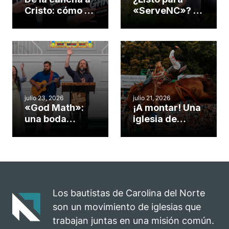
Cristo: cómo el
«ServeNC»? 4
gimnasio de
formas de
una iglesia de
potenciar la
Cary se
obra de Dios
convirtió en un
durante la
insólito campo
Semana
misionero te
ServeNC
cuento
julio 23, 2026
julio 21, 2026
«God Math»:
¡A montar! Una
una boda
iglesia de
celebrada en la
Carolina del
iglesia de
Norte
Hillsborough
convierte su
celebra el
rodeo anual en
impacto del
una
evangelio
oportunidad
Los bautistas de Carolina del Norte
para el
son un movimiento de iglesias que
ministerio
trabajan juntas en una misión común.