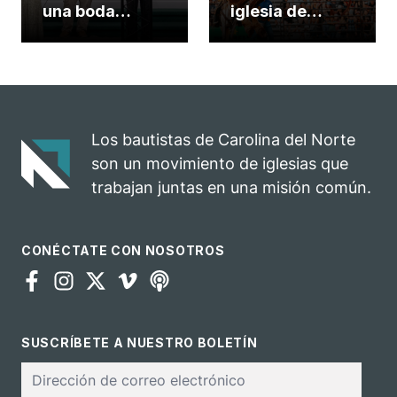
una boda
iglesia de
celebrada en la
Carolina del
iglesia de
Norte
Hillsborough
convierte su
celebra el
rodeo anual en
impacto del
una
evangelio
oportunidad
Los bautistas de Carolina del Norte
para el
son un movimiento de iglesias que
ministerio
trabajan juntas en una misión común.
CONÉCTATE CON NOSOTROS
SUSCRÍBETE A NUESTRO BOLETÍN
Correo
electrónico