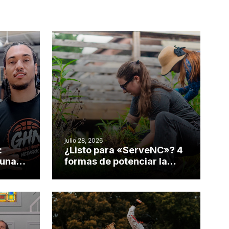
julio 28, 2026
:
¿Listo para «ServeNC»? 4
 una
formas de potenciar la
nvirtió
obra de Dios durante la
Semana ServeNC