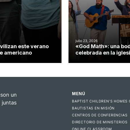
julio 23, 2026
vilizan este verano
«God Math»: una bo
nte americano
celebrada en la igles
Hillsborough celebra 
impacto del evangeli
MENÚ
 son un
BAPTIST CHILDREN'S HOMES 
 juntas
BAUTISTAS EN MISIÓN
CENTROS DE CONFERENCIAS
DIRECTORIO DE MINISTERIOS
ONLINE CLASSROOM