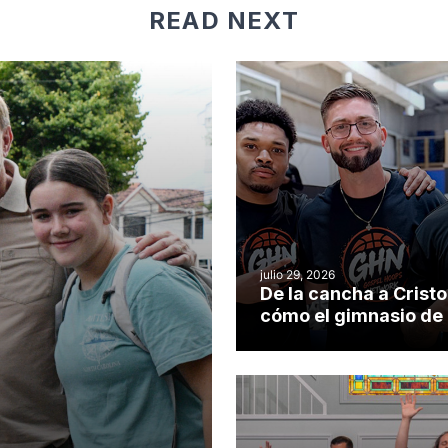
READ NEXT
julio 29, 2026
De la cancha a Cristo
cómo el gimnasio de
iglesia de Cary se co
en un insólito campo
misionero te cuento