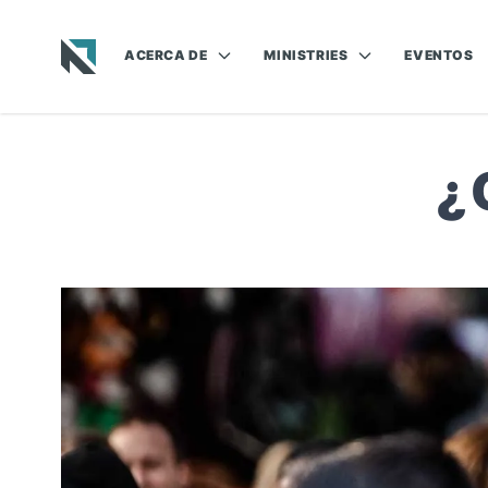
ACERCA DE
MINISTRIES
EVENTOS
Baptist State Convention of North Carolina
¿