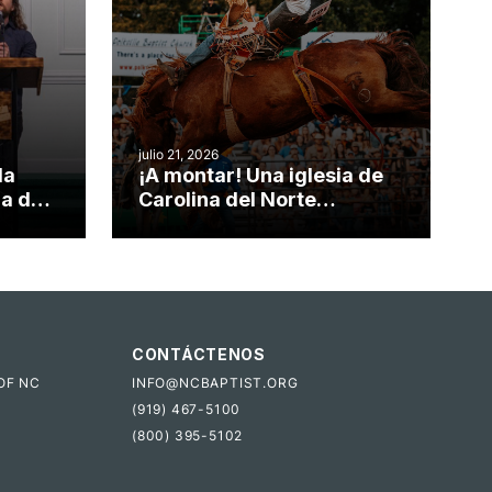
julio 21, 2026
da
¡A montar! Una iglesia de
ia de
Carolina del Norte
el
convierte su rodeo anual
o
en una oportunidad para el
ministerio
CONTÁCTENOS
OF NC
INFO@NCBAPTIST.ORG
(919) 467-5100
(800) 395-5102