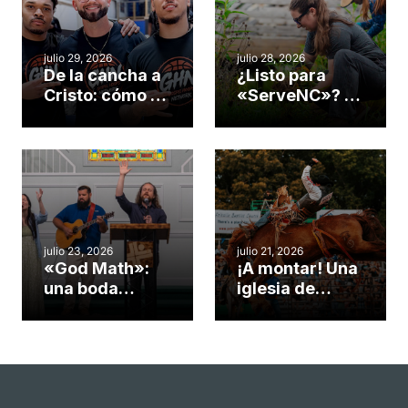
julio 29, 2026
julio 28, 2026
De la cancha a
¿Listo para
Cristo: cómo el
«ServeNC»? 4
gimnasio de
formas de
una iglesia de
potenciar la
Cary se
obra de Dios
convirtió en un
durante la
insólito campo
Semana
misionero te
ServeNC
cuento
julio 23, 2026
julio 21, 2026
«God Math»:
¡A montar! Una
una boda
iglesia de
celebrada en la
Carolina del
iglesia de
Norte
Hillsborough
convierte su
celebra el
rodeo anual en
impacto del
una