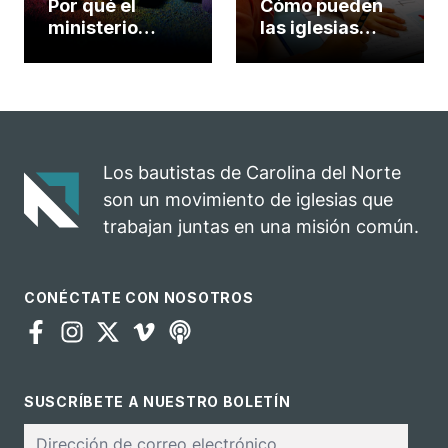
Por qué el
Cómo pueden
ministerio
las iglesias
semanal de tu
servir a los
iglesia no debe
estudiantes y a
volver a ser
las familias en
como antes
medio de la
incertidumbre
escolar
Los bautistas de Carolina del Norte
son un movimiento de iglesias que
trabajan juntas en una misión común.
CONÉCTATE CON NOSOTROS
SUSCRÍBETE A NUESTRO BOLETÍN
Correo
electrónico