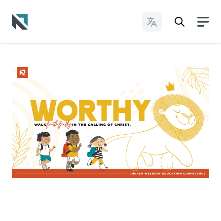
Cambiar idioma
Baptist State Convention of North Carolina