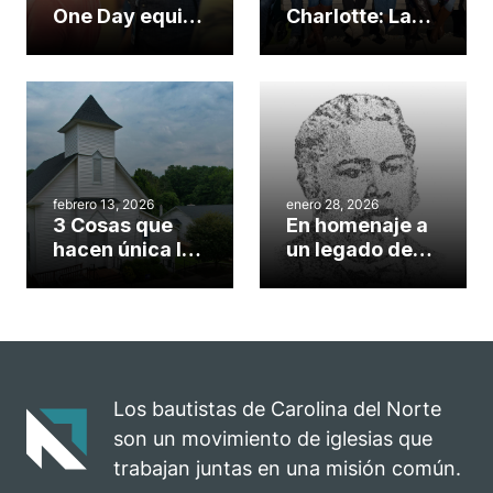
One Day equips
Charlotte: La
N.C. planters,
misión de una
sending
iglesia
churches
plantada por
SendNC para
renovar la
«confianza
total» en Dios
febrero 13, 2026
enero 28, 2026
3 Cosas que
En homenaje a
hacen única la
un legado de
plantación de
envío: Domingo
iglesias en
de George Liele
Carolina del
dedicado a la
Norte
fundación de
iglesias, la
evangelización
Los bautistas de Carolina del Norte
y las misiones
son un movimiento de iglesias que
trabajan juntas en una misión común.