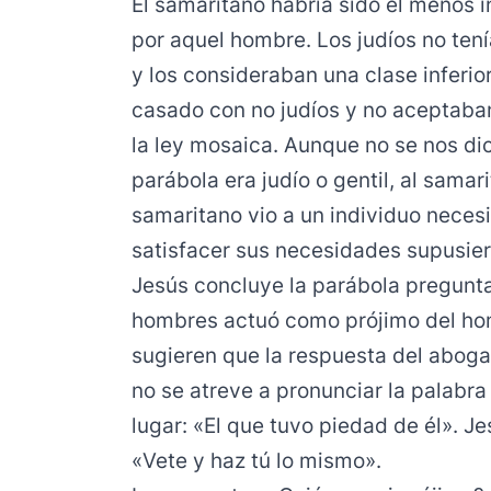
El samaritano habría sido el menos
por aquel hombre. Los judíos no ten
y los consideraban una clase inferi
casado con no judíos y no aceptaban
la ley mosaica. Aunque no se nos dic
parábola era judío o gentil, al samar
samaritano vio a un individuo neces
satisfacer sus necesidades supusie
Jesús concluye la parábola pregunta
hombres actuó como prójimo del ho
sugieren que la respuesta del abog
no se atreve a pronunciar la palabr
lugar: «El que tuvo piedad de él». 
«Vete y haz tú lo mismo».