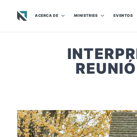
ACERCA DE
MINISTRIES
EVENTOS
Baptist State Convention of North Carolina
INTERPR
REUNIÓ