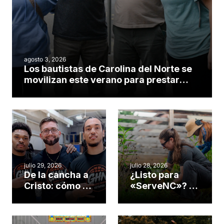
agosto 3, 2026
Los bautistas de Carolina del Norte se
movilizan este verano para prestar
servicio en todo el continente
americano
julio 29, 2026
julio 28, 2026
De la cancha a
¿Listo para
Cristo: cómo el
«ServeNC»? 4
gimnasio de
formas de
una iglesia de
potenciar la
Cary se
obra de Dios