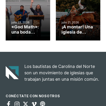
convirtió en un
durante la
insólito campo
Semana
misionero te
ServeNC
cuento
julio 23, 2026
julio 21, 2026
«God Math»:
¡A montar! Una
una boda
iglesia de
celebrada en la
Carolina del
iglesia de
Norte
Hillsborough
convierte su
celebra el
rodeo anual en
impacto del
una
evangelio
oportunidad
Los bautistas de Carolina del Norte
para el
son un movimiento de iglesias que
ministerio
trabajan juntas en una misión común.
CONÉCTATE CON NOSOTROS