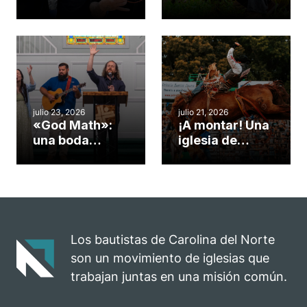
gimnasio de
formas de
una iglesia de
potenciar la
Cary se
obra de Dios
convirtió en un
durante la
insólito campo
Semana
misionero te
ServeNC
cuento
julio 23, 2026
julio 21, 2026
«God Math»:
¡A montar! Una
una boda
iglesia de
celebrada en la
Carolina del
iglesia de
Norte
Hillsborough
convierte su
celebra el
rodeo anual en
impacto del
una
evangelio
oportunidad
Los bautistas de Carolina del Norte
para el
son un movimiento de iglesias que
ministerio
trabajan juntas en una misión común.