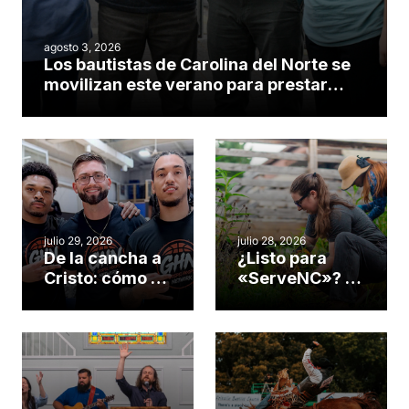
agosto 3, 2026
Los bautistas de Carolina del Norte se
movilizan este verano para prestar
servicio en todo el continente
americano
julio 29, 2026
julio 28, 2026
De la cancha a
¿Listo para
Cristo: cómo el
«ServeNC»? 4
gimnasio de
formas de
una iglesia de
potenciar la
Cary se
obra de Dios
convirtió en un
durante la
insólito campo
Semana
misionero te
ServeNC