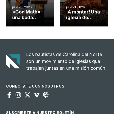
cuento
julio 23, 2026
julio 21, 2026
«God Math»:
¡A montar! Una
una boda
iglesia de
celebrada en la
Carolina del
iglesia de
Norte
Hillsborough
convierte su
celebra el
rodeo anual en
impacto del
una
evangelio
oportunidad
Los bautistas de Carolina del Norte
para el
son un movimiento de iglesias que
ministerio
trabajan juntas en una misión común.
CONÉCTATE CON NOSOTROS
SUSCRÍBETE A NUESTRO BOLETÍN