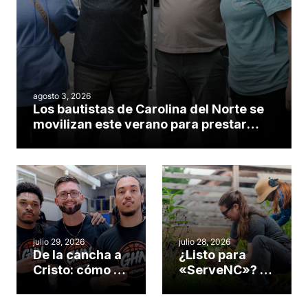
agosto 3, 2026
Los bautistas de Carolina del Norte se
movilizan este verano para prestar
servicio en todo el continente
americano
julio 29, 2026
julio 28, 2026
De la cancha a
¿Listo para
Cristo: cómo el
«ServeNC»? 4
gimnasio de
formas de
una iglesia de
potenciar la