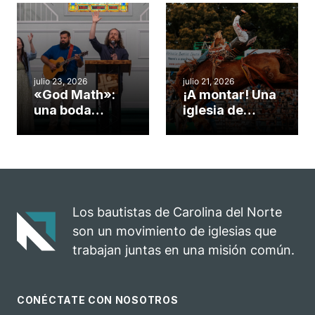
Cary se
obra de Dios
convirtió en un
durante la
insólito campo
Semana
misionero te
ServeNC
cuento
julio 23, 2026
julio 21, 2026
«God Math»:
¡A montar! Una
una boda
iglesia de
celebrada en la
Carolina del
iglesia de
Norte
Hillsborough
convierte su
celebra el
rodeo anual en
impacto del
una
evangelio
oportunidad
Los bautistas de Carolina del Norte
para el
son un movimiento de iglesias que
ministerio
trabajan juntas en una misión común.
CONÉCTATE CON NOSOTROS