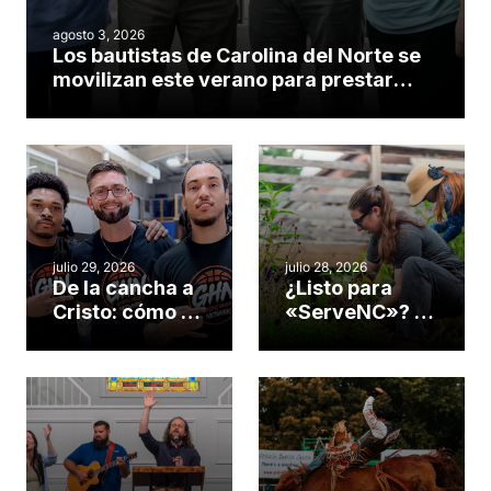
agosto 3, 2026
Los bautistas de Carolina del Norte se
movilizan este verano para prestar
servicio en todo el continente
americano
julio 29, 2026
julio 28, 2026
De la cancha a
¿Listo para
Cristo: cómo el
«ServeNC»? 4
gimnasio de
formas de
una iglesia de
potenciar la
Cary se
obra de Dios
convirtió en un
durante la
insólito campo
Semana
misionero te
ServeNC
cuento