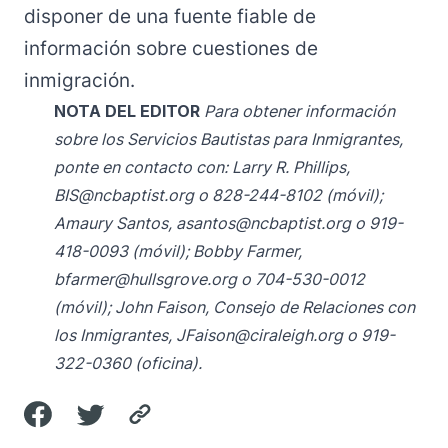
disponer de una fuente fiable de
información sobre cuestiones de
inmigración.
NOTA DEL EDITOR
Para obtener información
sobre los Servicios Bautistas para Inmigrantes,
ponte en contacto con: Larry R. Phillips,
BIS@ncbaptist.org
o 828-244-8102 (móvil);
Amaury Santos,
asantos@ncbaptist.org
o 919-
418-0093 (móvil); Bobby Farmer,
bfarmer@hullsgrove.org
o 704-530-0012
(móvil); John Faison, Consejo de Relaciones con
los Inmigrantes,
JFaison@ciraleigh.org
o 919-
322-0360 (oficina).