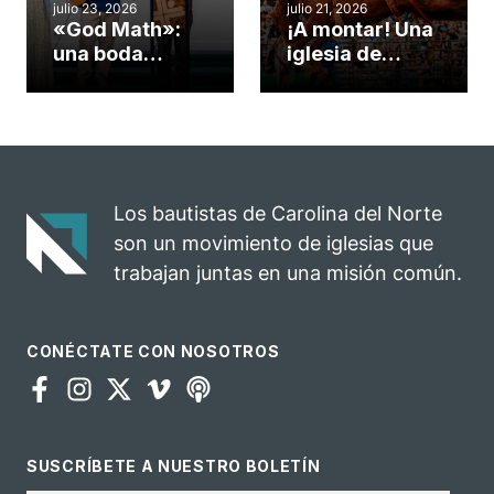
julio 23, 2026
julio 21, 2026
«God Math»:
¡A montar! Una
una boda
iglesia de
celebrada en la
Carolina del
iglesia de
Norte
Hillsborough
convierte su
celebra el
rodeo anual en
impacto del
una
evangelio
oportunidad
Los bautistas de Carolina del Norte
para el
son un movimiento de iglesias que
ministerio
trabajan juntas en una misión común.
CONÉCTATE CON NOSOTROS
SUSCRÍBETE A NUESTRO BOLETÍN