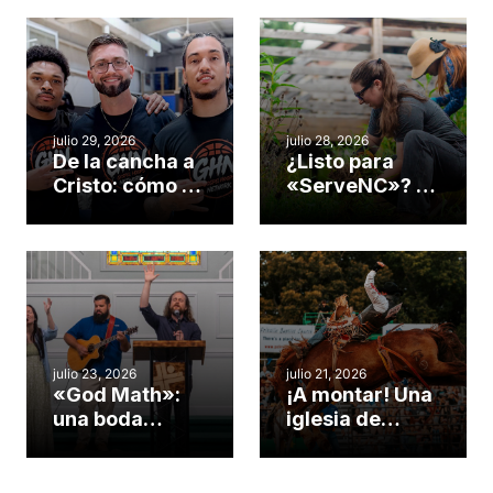
americano
julio 29, 2026
julio 28, 2026
De la cancha a
¿Listo para
Cristo: cómo el
«ServeNC»? 4
gimnasio de
formas de
una iglesia de
potenciar la
Cary se
obra de Dios
convirtió en un
durante la
insólito campo
Semana
misionero te
ServeNC
cuento
julio 23, 2026
julio 21, 2026
«God Math»:
¡A montar! Una
una boda
iglesia de
celebrada en la
Carolina del
iglesia de
Norte
Hillsborough
convierte su