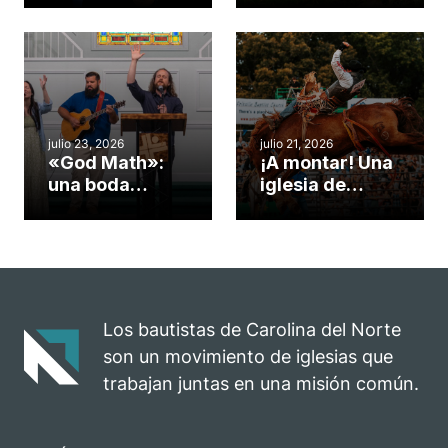
una iglesia de
potenciar la
Cary se
obra de Dios
convirtió en un
durante la
insólito campo
Semana
misionero te
ServeNC
cuento
julio 23, 2026
julio 21, 2026
«God Math»:
¡A montar! Una
una boda
iglesia de
celebrada en la
Carolina del
iglesia de
Norte
Hillsborough
convierte su
celebra el
rodeo anual en
impacto del
una
evangelio
oportunidad
Los bautistas de Carolina del Norte
para el
son un movimiento de iglesias que
ministerio
trabajan juntas en una misión común.