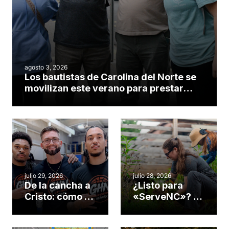
agosto 3, 2026
Los bautistas de Carolina del Norte se
movilizan este verano para prestar
servicio en todo el continente
americano
julio 29, 2026
julio 28, 2026
De la cancha a
¿Listo para
Cristo: cómo el
«ServeNC»? 4
gimnasio de
formas de
una iglesia de
potenciar la