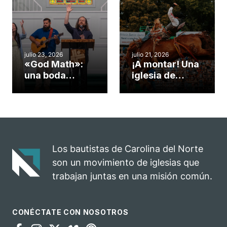
Cary se
obra de Dios
convirtió en un
durante la
insólito campo
Semana
misionero te
ServeNC
cuento
julio 23, 2026
julio 21, 2026
«God Math»:
¡A montar! Una
una boda
iglesia de
celebrada en la
Carolina del
iglesia de
Norte
Hillsborough
convierte su
celebra el
rodeo anual en
impacto del
una
evangelio
oportunidad
Los bautistas de Carolina del Norte
para el
son un movimiento de iglesias que
ministerio
trabajan juntas en una misión común.
CONÉCTATE CON NOSOTROS