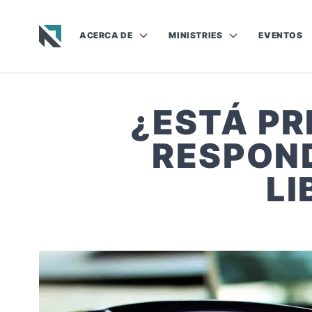
ACERCA DE
MINISTRIES
EVENTOS
Baptist State Convention of North Carolina
¿ESTÁ PR
RESPOND
LI