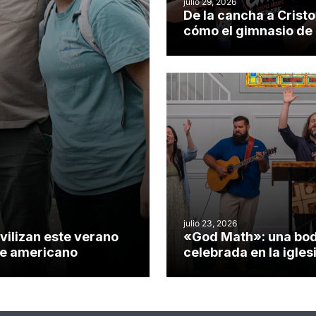
julio 29, 2026
De la cancha a Cristo
cómo el gimnasio de
iglesia de Cary se co
en un insólito campo
misionero te cuento
julio 23, 2026
vilizan este verano
«God Math»: una bo
nte americano
celebrada en la igles
Hillsborough celebra 
impacto del evangeli