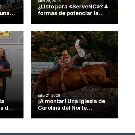
julio 28, 2026
:
¿Listo para «ServeNC»? 4
 una
formas de potenciar la
nvirtió
obra de Dios durante la
Semana ServeNC
julio 21, 2026
da
¡A montar! Una iglesia de
ia de
Carolina del Norte
el
convierte su rodeo anual
o
en una oportunidad para el
ministerio