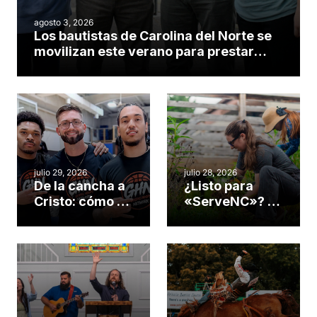
agosto 3, 2026
Los bautistas de Carolina del Norte se
movilizan este verano para prestar
servicio en todo el continente
americano
julio 29, 2026
julio 28, 2026
De la cancha a
¿Listo para
Cristo: cómo el
«ServeNC»? 4
gimnasio de
formas de
una iglesia de
potenciar la
Cary se
obra de Dios
convirtió en un
durante la
insólito campo
Semana
misionero te
ServeNC
cuento