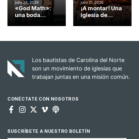
julio 23, 2026
julio 21, 2026
«God Math»:
¡A montar! Una
una boda
iglesia de
celebrada en la
Carolina del
iglesia de
Norte
Hillsborough
convierte su
celebra el
rodeo anual en
impacto del
una
evangelio
oportunidad
Los bautistas de Carolina del Norte
para el
son un movimiento de iglesias que
ministerio
trabajan juntas en una misión común.
CONÉCTATE CON NOSOTROS
SUSCRÍBETE A NUESTRO BOLETÍN