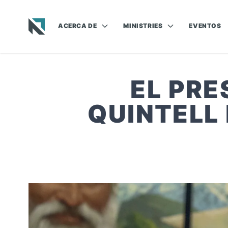
ACERCA DE
MINISTRIES
EVENTOS
Baptist State Convention of North Carolina
EL PRE
QUINTELL 