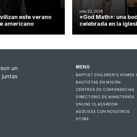
julio 23, 2026
vilizan este verano
«God Math»: una bo
nte americano
celebrada en la igles
Hillsborough celebra 
impacto del evangeli
MENÚ
 son un
BAPTIST CHILDREN'S HOMES 
 juntas
BAUTISTAS EN MISIÓN
CENTROS DE CONFERENCIAS
DIRECTORIO DE MINISTERIOS
ONLINE CLASSROOM
ASÓCIESE CON NOSOTROS
STORE