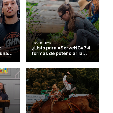
julio 28, 2026
:
¿Listo para «ServeNC»? 4
 una
formas de potenciar la
nvirtió
obra de Dios durante la
Semana ServeNC