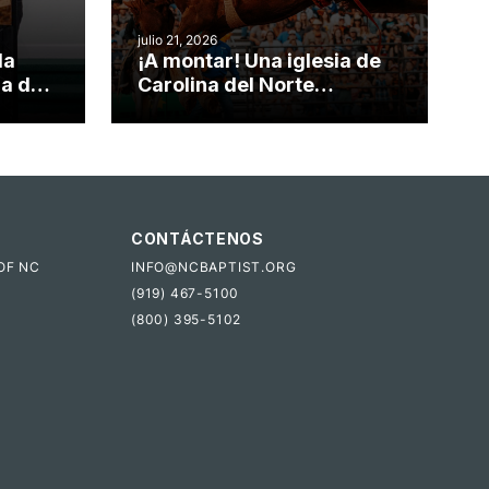
julio 21, 2026
da
¡A montar! Una iglesia de
ia de
Carolina del Norte
el
convierte su rodeo anual
o
en una oportunidad para el
ministerio
CONTÁCTENOS
OF NC
INFO@NCBAPTIST.ORG
(919) 467-5100
(800) 395-5102