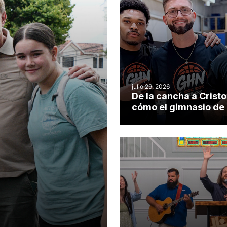
julio 29, 2026
De la cancha a Cristo
cómo el gimnasio de
iglesia de Cary se co
en un insólito campo
misionero te cuento