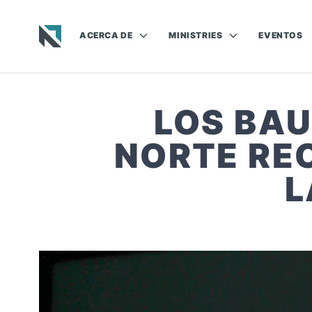
ACERCA DE
MINISTRIES
EVENTOS
Baptist State Convention of North Carolina
LOS BAU
NORTE REC
L