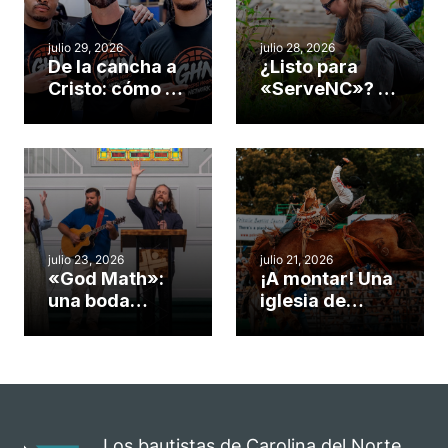
julio 29, 2026
julio 28, 2026
De la cancha a
¿Listo para
Cristo: cómo el
«ServeNC»? 4
gimnasio de
formas de
una iglesia de
potenciar la
Cary se
obra de Dios
convirtió en un
durante la
insólito campo
Semana
misionero te
ServeNC
cuento
julio 23, 2026
julio 21, 2026
«God Math»:
¡A montar! Una
una boda
iglesia de
celebrada en la
Carolina del
iglesia de
Norte
Hillsborough
convierte su
celebra el
rodeo anual en
impacto del
una
evangelio
oportunidad
Los bautistas de Carolina del Norte