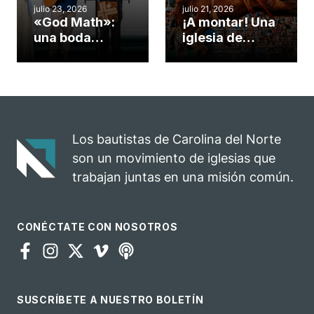
julio 23, 2026
julio 21, 2026
«God Math»:
¡A montar! Una
una boda
iglesia de
celebrada en la
Carolina del
iglesia de
Norte
Hillsborough
convierte su
celebra el
rodeo anual en
impacto del
una
evangelio
oportunidad
Los bautistas de Carolina del Norte
para el
son un movimiento de iglesias que
ministerio
trabajan juntas en una misión común.
CONÉCTATE CON NOSOTROS
SUSCRÍBETE A NUESTRO BOLETÍN