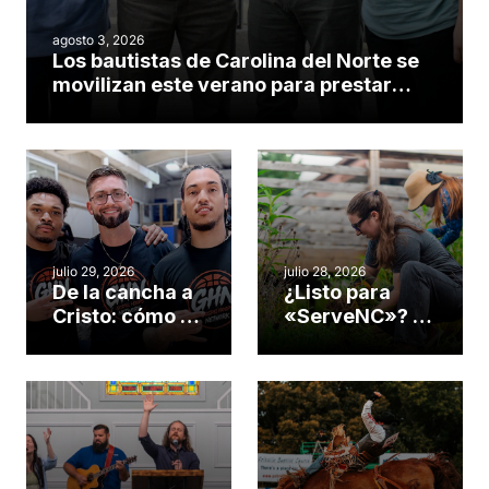
agosto 3, 2026
Los bautistas de Carolina del Norte se
movilizan este verano para prestar
servicio en todo el continente
americano
julio 29, 2026
julio 28, 2026
De la cancha a
¿Listo para
Cristo: cómo el
«ServeNC»? 4
gimnasio de
formas de
una iglesia de
potenciar la
Cary se
obra de Dios
convirtió en un
durante la
insólito campo
Semana
misionero te
ServeNC
cuento