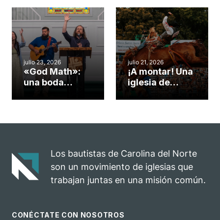
Cary se
obra de Dios
convirtió en un
durante la
insólito campo
Semana
misionero te
ServeNC
cuento
julio 23, 2026
julio 21, 2026
«God Math»:
¡A montar! Una
una boda
iglesia de
celebrada en la
Carolina del
iglesia de
Norte
Hillsborough
convierte su
celebra el
rodeo anual en
impacto del
una
evangelio
oportunidad
Los bautistas de Carolina del Norte
para el
son un movimiento de iglesias que
ministerio
trabajan juntas en una misión común.
CONÉCTATE CON NOSOTROS