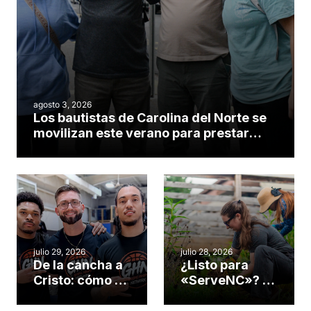
agosto 3, 2026
Los bautistas de Carolina del Norte se
movilizan este verano para prestar
servicio en todo el continente
americano
julio 29, 2026
julio 28, 2026
De la cancha a
¿Listo para
Cristo: cómo el
«ServeNC»? 4
gimnasio de
formas de
una iglesia de
potenciar la