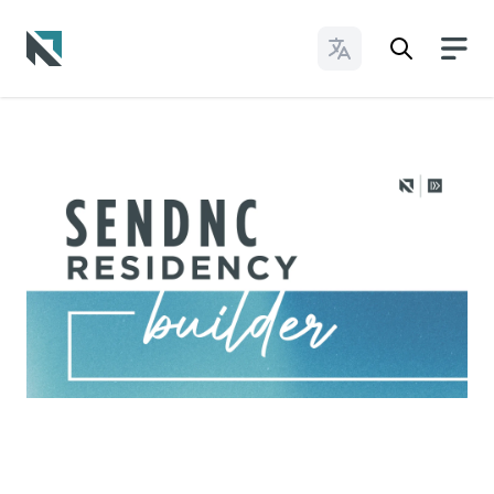
Cambiar idioma
Baptist State Convention of North Carolina