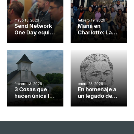
mayo 18, 2026
febrero 19, 2026
Send Network
Maná en
One Day equips
Charlotte: La
N.C. planters,
misión de una
sending
iglesia
churches
plantada por
SendNC para
renovar la
«confianza
total» en Dios
febrero 13, 2026
enero 28, 2026
3 Cosas que
En homenaje a
hacen única la
un legado de
plantación de
envío: Domingo
iglesias en
de George Liele
Carolina del
dedicado a la
Norte
fundación de
iglesias, la