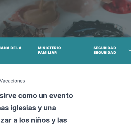
MANA DE LA
MINISTERIO
SEGURIDAD
FAMILIAR
SEGURIDAD
 Vacaciones
 sirve como un evento
as iglesias y una
ar a los niños y las