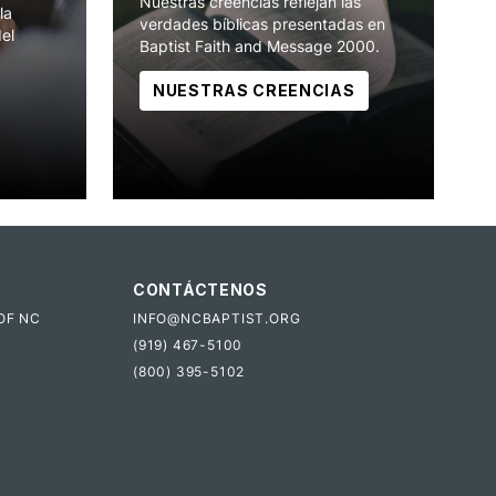
Nuestras creencias reflejan las
la
verdades bíblicas presentadas en
del
Baptist Faith and Message 2000.
NUESTRAS CREENCIAS
CONTÁCTENOS
OF NC
INFO@NCBAPTIST.ORG
(919) 467-5100
(800) 395-5102