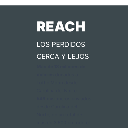
REACH
LOS PERDIDOS
CERCA Y LEJOS
Más de 13 millones de
dólares
donados a
Lottie Moon desde
Carolina del Norte.
548
misioneros enviados
desde Carolina del
Norte, de un total de
más de 3.500 en todo el