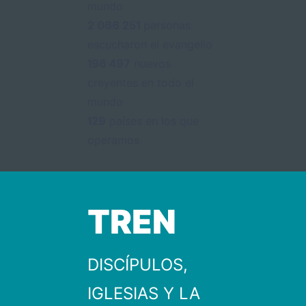
mundo
2 066 251
personas
escucharon el evangelio
196 497
nuevos
creyentes en todo el
mundo
129
países en los que
operamos
TREN
DISCÍPULOS,
IGLESIAS Y LA