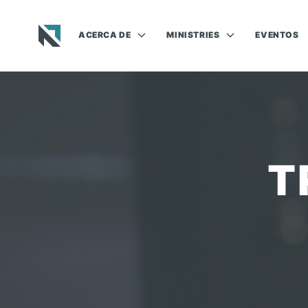
ACERCA DE
MINISTRIES
EVENTOS
Baptist State Convention of North Carolina
T