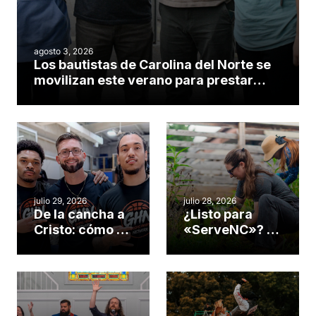
agosto 3, 2026
Los bautistas de Carolina del Norte se
movilizan este verano para prestar
servicio en todo el continente
americano
julio 29, 2026
julio 28, 2026
De la cancha a
¿Listo para
Cristo: cómo el
«ServeNC»? 4
gimnasio de
formas de
una iglesia de
potenciar la
Cary se
obra de Dios
convirtió en un
durante la
insólito campo
Semana