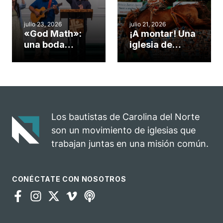
misionero te
ServeNC
cuento
julio 23, 2026
julio 21, 2026
«God Math»:
¡A montar! Una
una boda
iglesia de
celebrada en la
Carolina del
iglesia de
Norte
Hillsborough
convierte su
celebra el
rodeo anual en
impacto del
una
evangelio
oportunidad
Los bautistas de Carolina del Norte
para el
son un movimiento de iglesias que
ministerio
trabajan juntas en una misión común.
CONÉCTATE CON NOSOTROS