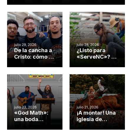
servicio en todo el continente
americano
julio 29, 2026
julio 28, 2026
De la cancha a
¿Listo para
Cristo: cómo el
«ServeNC»? 4
gimnasio de
formas de
una iglesia de
potenciar la
Cary se
obra de Dios
convirtió en un
durante la
insólito campo
Semana
misionero te
ServeNC
cuento
julio 23, 2026
julio 21, 2026
«God Math»:
¡A montar! Una
una boda
iglesia de
celebrada en la
Carolina del