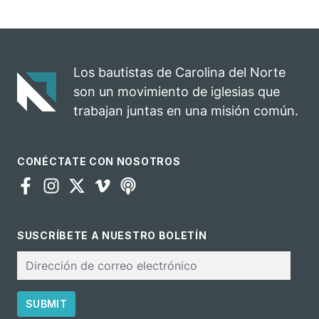
iglesia de
Norte
Hillsborough
convierte su
celebra el
rodeo anual en
impacto del
una
evangelio
oportunidad
Los bautistas de Carolina del Norte
para el
son un movimiento de iglesias que
ministerio
trabajan juntas en una misión común.
CONÉCTATE CON NOSOTROS
SUSCRÍBETE A NUESTRO BOLETÍN
Correo
electrónico
SUBMIT