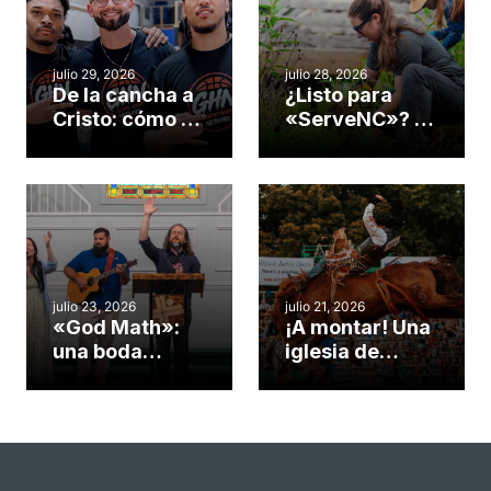
julio 29, 2026
julio 28, 2026
De la cancha a
¿Listo para
Cristo: cómo el
«ServeNC»? 4
gimnasio de
formas de
una iglesia de
potenciar la
Cary se
obra de Dios
convirtió en un
durante la
insólito campo
Semana
misionero te
ServeNC
cuento
julio 23, 2026
julio 21, 2026
«God Math»:
¡A montar! Una
una boda
iglesia de
celebrada en la
Carolina del
iglesia de
Norte
Hillsborough
convierte su
celebra el
rodeo anual en
impacto del
una