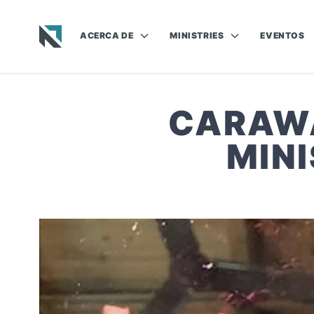
ACERCA DE
MINISTRIES
EVENTOS
Baptist State Convention of North Carolina
CARAWA
MIN