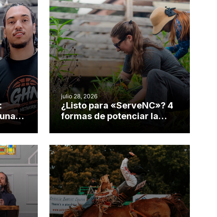
julio 28, 2026
:
¿Listo para «ServeNC»? 4
 una
formas de potenciar la
nvirtió
obra de Dios durante la
Semana ServeNC