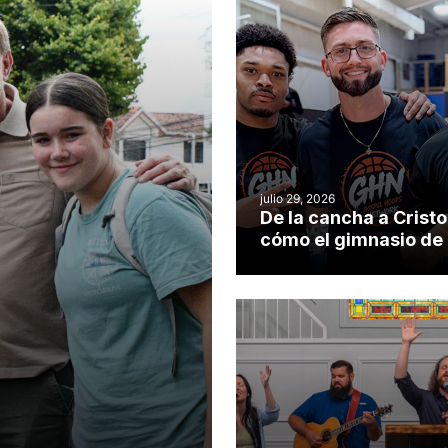
julio 29, 2026
De la cancha a Cristo
cómo el gimnasio de
iglesia de Cary se co
en un insólito campo
misionero te cuento